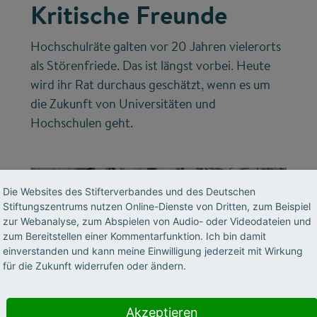
Kritische Freunde
Hochschulräte galten vor 20 Jahren vielerorts
als Störenfriede. Das ist längst vorbei. Heute
wird ihr Rat durchaus geschätzt, wenn es um
die Zukunft von Universitäten und
Hochschulen geht.
Die Websites des Stifterverbandes und des Deutschen
Stiftungszentrums nutzen Online-Dienste von Dritten, zum Beispiel
zur Webanalyse, zum Abspielen von Audio- oder Videodateien und
zum Bereitstellen einer Kommentarfunktion. Ich bin damit
einverstanden und kann meine Einwilligung jederzeit mit Wirkung
für die Zukunft widerrufen oder ändern.
©
Akzeptieren