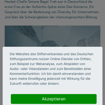
Henkel-Chefin Simone Bagel-Trah war in Deutschland die
erste Frau an der Aufsichts-Spitze eines Dax-Konzerns. Ein
Gespräch über die Bedeutung von Diversity für Unternehmen
und über die Schwierigkeiten der chancengerechten Bildung.
Die Websites des Stifterverbandes und des Deutschen
Stiftungszentrums nutzen Online-Dienste von Dritten,
zum Beispiel zur Webanalyse, zum Abspielen von
Audio- oder Videodateien und zum Bereitstellen einer
©
Kommentarfunktion. Ich bin damit einverstanden und
kann meine Einwilligung jederzeit mit Wirkung für die
Zukunft widerrufen oder ändern.
DIVERSITY
Vielfalt an Hochschulen
Akzeptieren