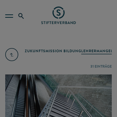
ZUKUNFTSMISSION BILDUNG
LEHRERMANGEL
A
31
EINTRÄGE