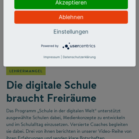
Akzeptieren
Ablehnen
Einstellungen
Powered by
©
Impressum
|
Datenschutzerklärung
LEHRERMANGEL
Die digitale Schule
braucht Freiräume
Das Programm „Schule in der digitalen Welt“ unterstützt
ausgewählte Schulen dabei, Medienkonzepte zu entwickeln
und im Schulalltag einzusetzen. Versierte Coaches begleiten
sie dabei. Drei von ihnen berichten in unserer Video-Reihe von
ihren Erfahrungen und senden klare Botschaften.