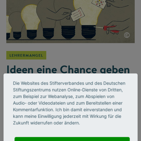
©
LEHRERMANGEL
Ideen eine Chance geben
Die Mathematikerin Kristina Reiss begleitet den Stifterverband
Die Websites des Stifterverbandes und des Deutschen
bei der Initiative Wirkung hoch 100 als Beiratsmitglied. Ein
Stiftungszentrums nutzen Online-Dienste von Dritten,
Gespräch darüber, wie Schulen auf die Herausforderungen
zum Beispiel zur Webanalyse, zum Abspielen von
von der digitalen Revolution bis zum Klimawandel reagieren –
Audio- oder Videodateien und zum Bereitstellen einer
und warum sie darin eine enge Verbindung zur
Kommentarfunktion. Ich bin damit einverstanden und
kann meine Einwilligung jederzeit mit Wirkung für die
Stifterverbands-Initiative sieht.
Zukunft widerrufen oder ändern.