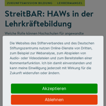
ZUKUNFTSMISSION BILDUNG
LEHRERMANGEL
StreitBAR: HAWs in der
Lehrkräftebildung
Welche Rolle können Hochschulen für angewandte
Wissenschaften (HAWs) in der Lehrkräfteausbildung für die
Die Websites des Stifterverbandes und des Deutschen
Berufsschulen spielen? Darüber wurde in der „StreitBAR“
–
Stiftungszentrums nutzen Online-Dienste von Dritten,
einem Online-Diskussionsformat des Stifterverbandes
–
zum Beispiel zur Webanalyse, zum Abspielen von
leidenschaftlich diskutiert.
Audio- oder Videodateien und zum Bereitstellen einer
Kommentarfunktion. Ich bin damit einverstanden und
kann meine Einwilligung jederzeit mit Wirkung für die
Zukunft widerrufen oder ändern.
Akzeptieren
Ablehnen