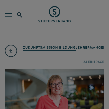
ZUKUNFTSMISSION BILDUNG
LEHRERMANGEL
A
24
EINTRÄGE