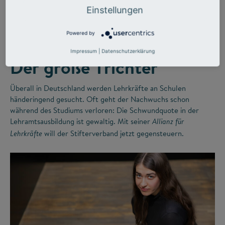
©
Einstellungen
Powered by
LEHRERMANGEL
ZUKUNFTSMISSION BILDUNG
Impressum
|
Datenschutzerklärung
Der große Trichter
Überall in Deutschland werden Lehrkräfte an Schulen
händeringend gesucht. Oft geht der Nachwuchs schon
während des Studiums verloren: Die Schwundquote in der
Lehramtsausbildung ist gewaltig. Mit seiner
Allianz für
will der Stifterverband jetzt gegensteuern.
Lehrkräfte