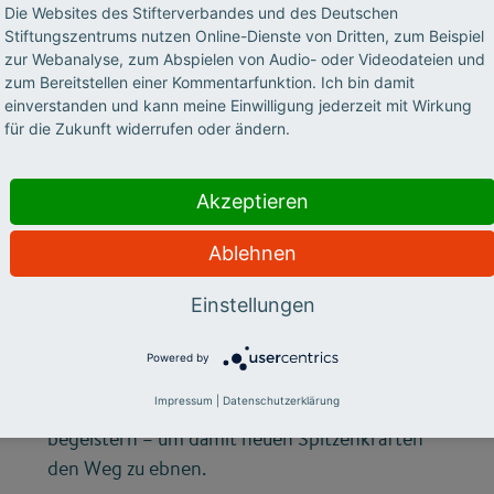
©
Die Websites des Stifterverbandes und des Deutschen
Stiftungszentrums nutzen Online-Dienste von Dritten, zum Beispiel
zur Webanalyse, zum Abspielen von Audio- oder Videodateien und
zum Bereitstellen einer Kommentarfunktion. Ich bin damit
LEHRE
einverstanden und kann meine Einwilligung jederzeit mit Wirkung
Lehrende, die
für die Zukunft widerrufen oder ändern.
begeistern können
Akzeptieren
Lange galt die Forschung und die Länge der
Ablehnen
Publikationsliste als die wichtigste Währung in
einer wissenschaftlichen Karriere. Doch in den
Einstellungen
vergangenen Jahren hat eine ganz andere
Kompetenz zunehmend an Bedeutung
Powered by
gewonnen: den akademischen Nachwuchs mit
Impressum
|
Datenschutzerklärung
guten Lehrveranstaltungen für das Fach zu
begeistern – um damit neuen Spitzenkräften
den Weg zu ebnen.