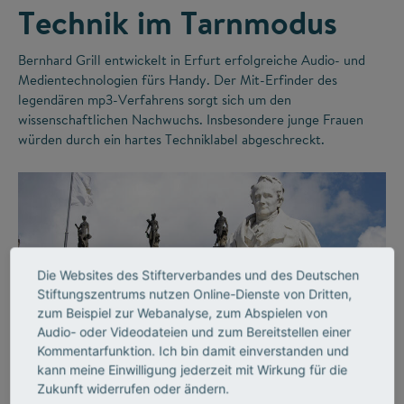
Technik im Tarnmodus
Bernhard Grill entwickelt in Erfurt erfolgreiche Audio- und
Medientechnologien fürs Handy. Der Mit-Erfinder des
legendären mp3-Verfahrens sorgt sich um den
wissenschaftlichen Nachwuchs. Insbesondere junge Frauen
würden durch ein hartes Techniklabel abgeschreckt.
Die Websites des Stifterverbandes und des Deutschen
Stiftungszentrums nutzen Online-Dienste von Dritten,
zum Beispiel zur Webanalyse, zum Abspielen von
Audio- oder Videodateien und zum Bereitstellen einer
©
Kommentarfunktion. Ich bin damit einverstanden und
kann meine Einwilligung jederzeit mit Wirkung für die
Zukunft widerrufen oder ändern.