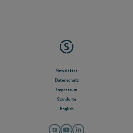
FOOTER
Newsletter
Datenschutz
MENU
Impressum
Standorte
English