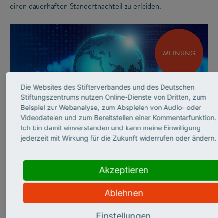
einen dauerhaften Standortnachteil zu erleiden.
MEINUNG
Die Websites des Stifterverbandes und des Deutschen
Stiftungszentrums nutzen Online-Dienste von Dritten, zum
Beispiel zur Webanalyse, zum Abspielen von Audio- oder
Videodateien und zum Bereitstellen einer Kommentarfunktion.
©
Ich bin damit einverstanden und kann meine Einwilligung
jederzeit mit Wirkung für die Zukunft widerrufen oder ändern.
INNOVATIONSSYSTEM
Andrea Frank über
Akzeptieren
sicherheits­relevante
Ablehnen
Forschung
Einstellungen