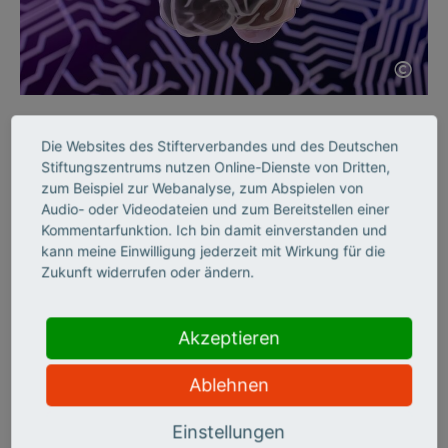
©
KI SKILLS
Die Websites des Stifterverbandes und des Deutschen
Wie KI die Neurologie
Stiftungszentrums nutzen Online-Dienste von Dritten,
zum Beispiel zur Webanalyse, zum Abspielen von
verändern wird
Audio- oder Videodateien und zum Bereitstellen einer
Kommentarfunktion. Ich bin damit einverstanden und
kann meine Einwilligung jederzeit mit Wirkung für die
Seit 50 Jahren fördert die „Schilling-Stiftung“ herausragende
Zukunft widerrufen oder ändern.
medizinische Forschung. Zum Jubiläum setzt sie nun auf
„Computationale Neurologie“. Was sie bewegen soll, berichtet
der Schlaganfallforscher Ulrich Dirnagl im Interview.
Akzeptieren
Ablehnen
Einstellungen