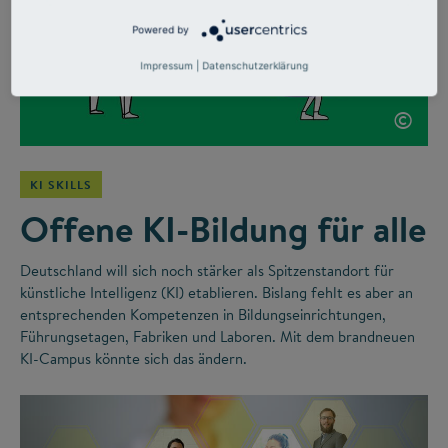
Powered by
Impressum
|
Datenschutzerklärung
©
KI SKILLS
Offene KI-Bildung für alle
Deutschland will sich noch stärker als Spitzenstandort für
künstliche Intelligenz (KI) etablieren. Bislang fehlt es aber an
entsprechenden Kompetenzen in Bildungseinrichtungen,
Führungsetagen, Fabriken und Laboren. Mit dem brandneuen
KI-Campus könnte sich das ändern.