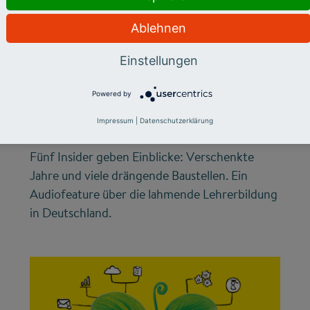
Ablehnen
LEHRERMANGEL
Warum die
Einstellungen
Lehrerbildung nicht
Powered by
vom Fleck kommt
Impressum
|
Datenschutzerklärung
Fünf Insider geben Einblicke: Verschenkte
Jahre und viele drängende Baustellen. Ein
Audiofeature über die lahmende Lehrerbildung
in Deutschland.