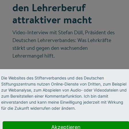
den Lehrerberuf
attraktiver macht
Video-Interview mit Stefan Düll, Präsident des
Deutschen Lehrerverbandes: Was Lehrkräfte
stärkt und gegen den wachsenden
Lehrermangel hilft.
Die Websites des Stifterverbandes und des Deutschen
Stiftungszentrums nutzen Online-Dienste von Dritten, zum Beispiel
zur Webanalyse, zum Abspielen von Audio- oder Videodateien und
zum Bereitstellen einer Kommentarfunktion. Ich bin damit
einverstanden und kann meine Einwilligung jederzeit mit Wirkung
für die Zukunft widerrufen oder ändern.
©
Akzeptieren