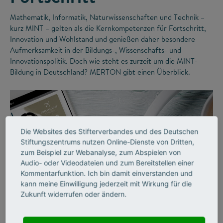
Mathematik, Informatik, Naturwissenschaften und Technik –
kurz MINT – gelten als die Kernkompetenzen für Fortschritt,
Innovation und Wohlstand und genießen daher besondere
Aufmerksamkeit in der Bildungs-, Wissenschafts- und
Innovationspolitik. Doch wie steht es zurzeit um die MINT-
Bildung in Deutschland? MERTON gibt einen Überblick.
Die Websites des Stifterverbandes und des Deutschen
Stiftungszentrums nutzen Online-Dienste von Dritten,
zum Beispiel zur Webanalyse, zum Abspielen von
Audio- oder Videodateien und zum Bereitstellen einer
Kommentarfunktion. Ich bin damit einverstanden und
kann meine Einwilligung jederzeit mit Wirkung für die
©
Zukunft widerrufen oder ändern.