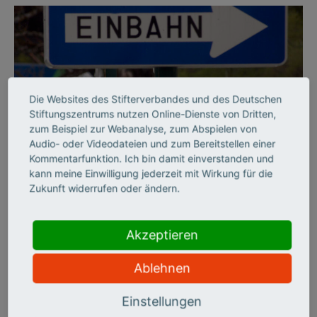
Die Websites des Stifterverbandes und des Deutschen
Stiftungszentrums nutzen Online-Dienste von Dritten,
zum Beispiel zur Webanalyse, zum Abspielen von
Audio- oder Videodateien und zum Bereitstellen einer
©
Kommentarfunktion. Ich bin damit einverstanden und
kann meine Einwilligung jederzeit mit Wirkung für die
Zukunft widerrufen oder ändern.
BILDUNGSSYSTEM
Per Einbahnstraße durch
Akzeptieren
die Hochschulbildung
Ablehnen
Der Stifterverband hat die deutschen Hochschulen zehn Jahre
Einstellungen
lang auf sechs Handlungsfeldern beobachtet und zieht ein