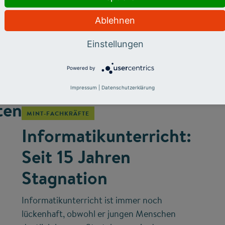
Ablehnen
Einstellungen
Powered by
©
Impressum
|
Datenschutzerklärung
ten
MINT-FACHKRÄFTE
Informatikunterricht:
Seit 15 Jahren
Stagnation
Informatikunterricht ist immer noch
lückenhaft, obwohl er jungen Menschen