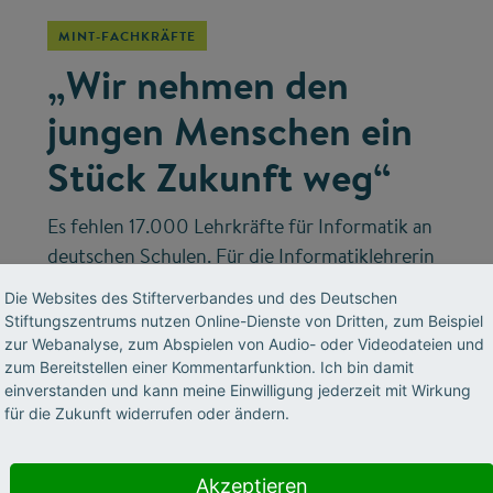
MINT-FACHKRÄFTE
„Wir nehmen den
jungen Menschen ein
Stück Zukunft weg“
Es fehlen 17.000 Lehrkräfte für Informatik an
deutschen Schulen. Für die Informatiklehrerin
und Universitätsdozentin Viktoria Zoeger ist
Die Websites des Stifterverbandes und des Deutschen
diese Lücke ein hausgemachtes Problem. Wen
Stiftungszentrums nutzen Online-Dienste von Dritten, zum Beispiel
sie hierfür in der Verantwortung sieht und was
zur Webanalyse, zum Abspielen von Audio- oder Videodateien und
zum Bereitstellen einer Kommentarfunktion. Ich bin damit
ihr eigener Schulunterricht mit den
einverstanden und kann meine Einwilligung jederzeit mit Wirkung
Jugendlichen macht, erzählt sie im Interview.
für die Zukunft widerrufen oder ändern.
Akzeptieren