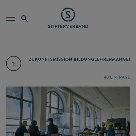
ZUKUNFTSMISSION BILDUNG
LEHRERMANGEL
A
43
EINTRÄGE