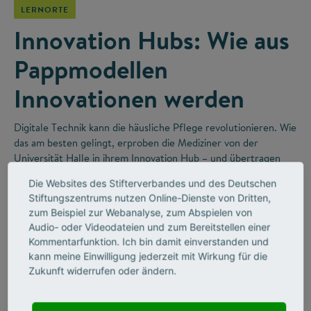
LERNORTE
Innovation Hubs: Wie aus
Pappmodellen
Innovationen werden
Digitale Technik kann die häusliche Pflege revolutionieren. Wie
das am besten gelingt, erproben die Mediziner von der
Universität Halle in ihrem Innovation Hub – und übertragen
dabei gute Ideen aus der Forschung direkt in die Praxis.
Die Websites des Stifterverbandes und des Deutschen
Stiftungszentrums nutzen Online-Dienste von Dritten,
zum Beispiel zur Webanalyse, zum Abspielen von
Audio- oder Videodateien und zum Bereitstellen einer
Kommentarfunktion. Ich bin damit einverstanden und
kann meine Einwilligung jederzeit mit Wirkung für die
Zukunft widerrufen oder ändern.