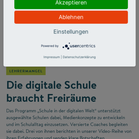
Akzeptieren
Ablehnen
Einstellungen
Powered by
©
Impressum
|
Datenschutzerklärung
LEHRERMANGEL
Die digitale Schule
braucht Freiräume
Das Programm „Schule in der digitalen Welt“ unterstützt
ausgewählte Schulen dabei, Medienkonzepte zu entwickeln
und im Schulalltag einzusetzen. Versierte Coaches begleiten
sie dabei. Drei von ihnen berichten in unserer Video-Reihe von
ihren Erfahrungen und senden klare Botschaften.