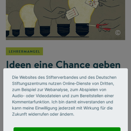
©
LEHRERMANGEL
Ideen eine Chance geben
Die Mathematikerin Kristina Reiss begleitet den Stifterverband
Die Websites des Stifterverbandes und des Deutschen
bei der Initiative Wirkung hoch 100 als Beiratsmitglied. Ein
Stiftungszentrums nutzen Online-Dienste von Dritten,
Gespräch darüber, wie Schulen auf die Herausforderungen
zum Beispiel zur Webanalyse, zum Abspielen von
von der digitalen Revolution bis zum Klimawandel reagieren –
Audio- oder Videodateien und zum Bereitstellen einer
und warum sie darin eine enge Verbindung zur
Kommentarfunktion. Ich bin damit einverstanden und
kann meine Einwilligung jederzeit mit Wirkung für die
Stifterverbands-Initiative sieht.
Zukunft widerrufen oder ändern.