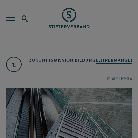
ZUKUNFTSMISSION BILDUNG
LEHRERMANGEL
A
31
EINTRÄGE