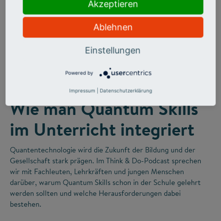
Akzeptieren
Ablehnen
Einstellungen
©
Powered by
FUTURE SKILLS
Impressum
|
Datenschutzerklärung
Wie man Quantum Skills
im Unterricht integriert
Quantentechnologie wird die Zukunft der Bildung und der
Gesellschaft stark prägen. Im Think & Do-Podcast sprechen
wir mit Fachleuten, Lehrkräften und jungen Menschen
darüber, warum Quantum Skills schon in der Schule gelehrt
werden sollten und welche Herausforderungen dabei
bestehen.