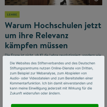
LEHRE
Warum Hochschulen jetzt
um ihre Relevanz
kämpfen müssen
Die Frage ist nicht, ob KI die Lehre revolutioniert, sondern wie
wir sie sinnvoll integrieren. Im Videointerview erzählt der
Die Websites des Stifterverbandes und des Deutschen
Religionswissenschaftler Bernhard Lange vom disruptiven
Stiftungszentrums nutzen Online-Dienste von Dritten,
Wandel in Hochschulen und wie Unternehmen diesen
zum Beispiel zur Webanalyse, zum Abspielen von
befeuern werden.
Audio- oder Videodateien und zum Bereitstellen einer
Kommentarfunktion. Ich bin damit einverstanden und
kann meine Einwilligung jederzeit mit Wirkung für die
Zukunft widerrufen oder ändern.