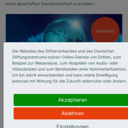
einen dauerhaften Standortnachteil zu erleiden.
MEINUNG
Die Websites des Stifterverbandes und des Deutschen
Stiftungszentrums nutzen Online-Dienste von Dritten, zum
Beispiel zur Webanalyse, zum Abspielen von Audio- oder
Videodateien und zum Bereitstellen einer Kommentarfunktion.
©
Ich bin damit einverstanden und kann meine Einwilligung
jederzeit mit Wirkung für die Zukunft widerrufen oder ändern.
INNOVATIONSSYSTEM
Andrea Frank über
Akzeptieren
sicherheits­relevante
Ablehnen
Forschung
Einstellungen