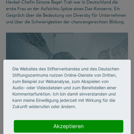
Henkel-Chefin Simone Bagel-Trah war in Deutschland die
erste Frau an der Aufsichts-Spitze eines Dax-Konzerns. Ein
Gespräch über die Bedeutung von Diversity für Unternehmen
und über die Schwierigkeiten der chancengerechten Bildung.
Die Websites des Stifterverbandes und des Deutschen
Stiftungszentrums nutzen Online-Dienste von Dritten,
zum Beispiel zur Webanalyse, zum Abspielen von
Audio- oder Videodateien und zum Bereitstellen einer
©
Kommentarfunktion. Ich bin damit einverstanden und
kann meine Einwilligung jederzeit mit Wirkung für die
Zukunft widerrufen oder ändern.
DIVERSITY
Vielfalt an Hochschulen
Akzeptieren