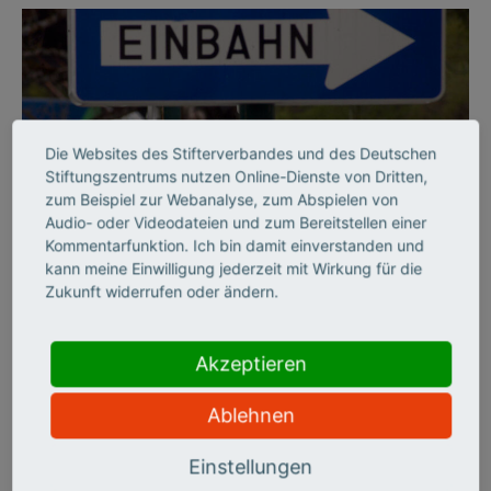
Die Websites des Stifterverbandes und des Deutschen
Stiftungszentrums nutzen Online-Dienste von Dritten,
zum Beispiel zur Webanalyse, zum Abspielen von
Audio- oder Videodateien und zum Bereitstellen einer
©
Kommentarfunktion. Ich bin damit einverstanden und
kann meine Einwilligung jederzeit mit Wirkung für die
Zukunft widerrufen oder ändern.
BILDUNGSSYSTEM
Per Einbahnstraße durch
Akzeptieren
die Hochschulbildung
Ablehnen
Der Stifterverband hat die deutschen Hochschulen zehn Jahre
Einstellungen
lang auf sechs Handlungsfeldern beobachtet und zieht ein