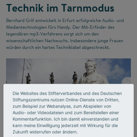
Technik im Tarnmodus
Bernhard Grill entwickelt in Erfurt erfolgreiche Audio- und
Medientechnologien fürs Handy. Der Mit-Erfinder des
legendären mp3-Verfahrens sorgt sich um den
wissenschaftlichen Nachwuchs. Insbesondere junge Frauen
würden durch ein hartes Techniklabel abgeschreckt.
Die Websites des Stifterverbandes und des Deutschen
Stiftungszentrums nutzen Online-Dienste von Dritten,
zum Beispiel zur Webanalyse, zum Abspielen von
Audio- oder Videodateien und zum Bereitstellen einer
©
Kommentarfunktion. Ich bin damit einverstanden und
kann meine Einwilligung jederzeit mit Wirkung für die
Zukunft widerrufen oder ändern.