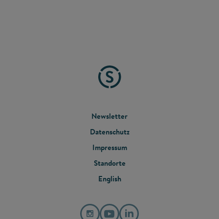
FOOTER
Newsletter
Datenschutz
MENU
Impressum
Standorte
English