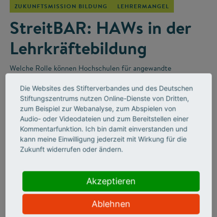
ZUKUNFTSMISSION BILDUNG
LEHRERMANGEL
StreitBAR: HAWs in der
Lehrkräftebildung
Welche Rolle können Hochschulen für angewandte
Wissenschaften (HAWs) in der Lehrkräfteausbildung für die
Die Websites des Stifterverbandes und des Deutschen
Berufsschulen spielen? Darüber wurde in der „StreitBAR“
–
Stiftungszentrums nutzen Online-Dienste von Dritten,
einem Online-Diskussionsformat des Stifterverbandes
–
zum Beispiel zur Webanalyse, zum Abspielen von
leidenschaftlich diskutiert.
Audio- oder Videodateien und zum Bereitstellen einer
Kommentarfunktion. Ich bin damit einverstanden und
kann meine Einwilligung jederzeit mit Wirkung für die
Zukunft widerrufen oder ändern.
Akzeptieren
Ablehnen