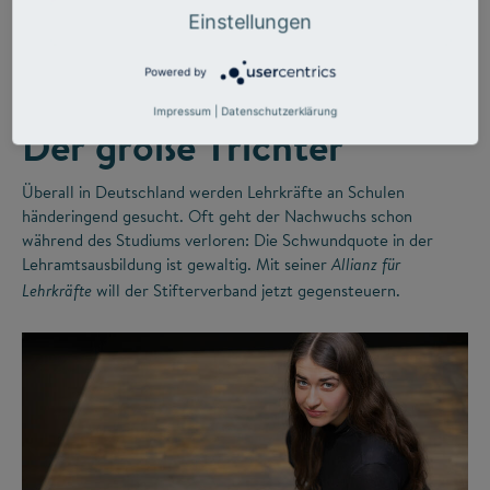
©
Einstellungen
Powered by
LEHRERMANGEL
ZUKUNFTSMISSION BILDUNG
Impressum
|
Datenschutzerklärung
Der große Trichter
Überall in Deutschland werden Lehrkräfte an Schulen
händeringend gesucht. Oft geht der Nachwuchs schon
während des Studiums verloren: Die Schwundquote in der
Lehramtsausbildung ist gewaltig. Mit seiner
Allianz für
will der Stifterverband jetzt gegensteuern.
Lehrkräfte