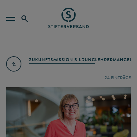
ZUKUNFTSMISSION BILDUNG
LEHRERMANGEL
A
24
EINTRÄGE