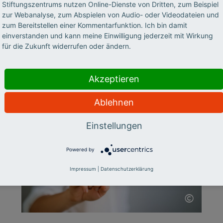
Stiftungszentrums nutzen Online-Dienste von Dritten, zum Beispiel
können Hochschullehrer und -lehrerinnen
zur Webanalyse, zum Abspielen von Audio- oder Videodateien und
erfahren, wie man KI-Sprachmodelle
zum Bereitstellen einer Kommentarfunktion. Ich bin damit
einverstanden und kann meine Einwilligung jederzeit mit Wirkung
erfolgreich nutzt. Anika Limburg (Hochschule
für die Zukunft widerrufen oder ändern.
RheinMain) und Stefan Göllner (KI-Campus |
Stifterverband) berichten im Interview über
die ersten Erfahrungen.
Akzeptieren
Ablehnen
Einstellungen
Powered by
Impressum
|
Datenschutzerklärung
©