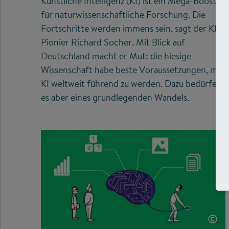
Künstliche Intelligenz (KI) ist ein Mega-Booster
für naturwissenschaftliche Forschung. Die
Fortschritte werden immens sein, sagt der KI-
Pionier Richard Socher. Mit Blick auf
Deutschland macht er Mut: die hiesige
Wissenschaft habe beste Voraussetzungen, mit
KI weltweit führend zu werden. Dazu bedürfe
es aber eines grundlegenden Wandels.
©