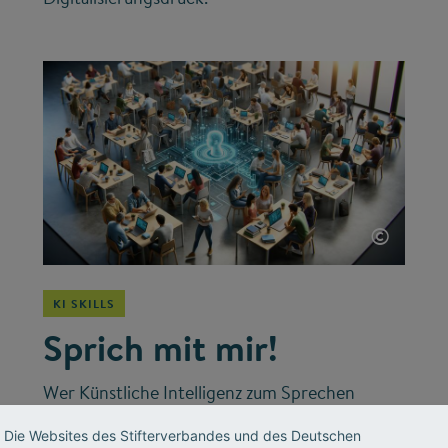
©
KI SKILLS
Sprich mit mir!
Wer Künstliche Intelligenz zum Sprechen
bringen will, muss die richtigen Fragen stellen.
Die Websites des Stifterverbandes und des Deutschen
Im „Prompt-Labor“ des Stifterverbandes