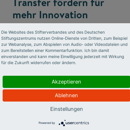
Transfer fördern für
mehr Innovation
Damit die Ergebnisse von Forschungsarbeit
Die Websites des Stifterverbandes und des Deutschen
der Gesellschaft zugute kommen, ist eine enge
Stiftungszentrums nutzen Online-Dienste von Dritten, zum Beispiel
Verzahnung von Wissenschaft, Wirtschaft und
zur Webanalyse, zum Abspielen von Audio- oder Videodateien und
Gesellschaft notwendig. Dafür setzt sich der
zum Bereitstellen einer Kommentarfunktion. Ich bin damit
einverstanden und kann meine Einwilligung jederzeit mit Wirkung
Stifterverband mit seiner jahrzehntelangen
für die Zukunft widerrufen oder ändern.
Erfahrung ein.
Akzeptieren
Ablehnen
Einstellungen
Powered by