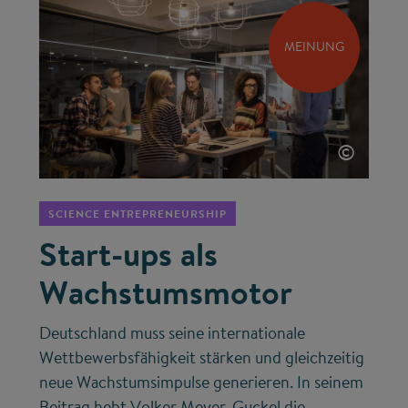
MEINUNG
©
SCIENCE ENTREPRENEURSHIP
Start-ups als
Wachstumsmotor
Deutschland muss seine internationale
Wettbewerbsfähigkeit stärken und gleichzeitig
neue Wachstumsimpulse generieren. In seinem
Beitrag hebt Volker Meyer-Guckel die