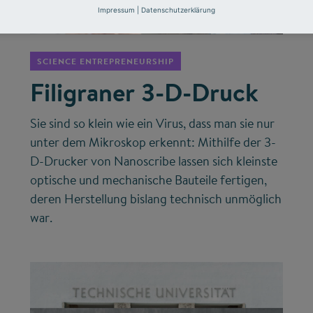
©
Impressum
|
Datenschutzerklärung
SCIENCE ENTREPRENEURSHIP
Filigraner 3-D-Druck
Sie sind so klein wie ein Virus, dass man sie nur
unter dem Mikroskop erkennt: Mithilfe der 3-
D-Drucker von Nanoscribe lassen sich kleinste
optische und mechanische Bauteile fertigen,
deren Herstellung bislang technisch unmöglich
war.