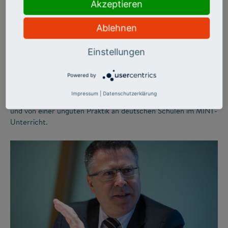
MINT-FACHKRÄFTE
Akzeptieren
Klimawissen für die
Ablehnen
Schule
Einstellungen
Der Klimawandel beunruhigt viele junge Menschen. Cecilia
Scorza-Lesch will diese Unruhe in Handlungsmut ummünzen.
Powered by
Im Durchfechter-Podcast erzählt die Astrophysikerin von
Impressum
|
Datenschutzerklärung
dieser Mammutaufgabe, vom Zauber des Experimentierens
und von einer unguten Praktik an deutschen Schulen im MINT-
Unterricht.