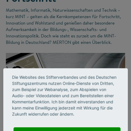
Mathematik, Informatik, Naturwissenschaften und Technik –
kurz MINT – gelten als die Kernkompetenzen für Fortschritt,
Innovation und Wohlstand und genießen daher besondere
Aufmerksamkeit in der Bildungs-, Wissenschafts- und
Innovationspolitik. Doch wie steht es zurzeit um die MINT-
Bildung in Deutschland? MERTON gibt einen Überblick.
Die Websites des Stifterverbandes und des Deutschen
Stiftungszentrums nutzen Online-Dienste von Dritten,
zum Beispiel zur Webanalyse, zum Abspielen von
Audio- oder Videodateien und zum Bereitstellen einer
Kommentarfunktion. Ich bin damit einverstanden und
kann meine Einwilligung jederzeit mit Wirkung für die
©
Zukunft widerrufen oder ändern.