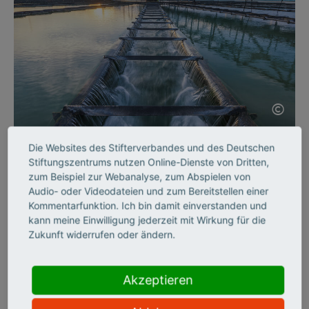
©
Die Websites des Stifterverbandes und des Deutschen
SCIENCE ENTREPRENEURSHIP
Stiftungszentrums nutzen Online-Dienste von Dritten,
Intelligente Sensoren
zum Beispiel zur Webanalyse, zum Abspielen von
Audio- oder Videodateien und zum Bereitstellen einer
Kommentarfunktion. Ich bin damit einverstanden und
Wasserproben in Sekundenschnelle analysieren? Die Sensoren
kann meine Einwilligung jederzeit mit Wirkung für die
des jungen Start-ups InProSens machen es möglich. Teil 3
Zukunft widerrufen oder ändern.
unserer Reihe Gründerporträts.
Akzeptieren