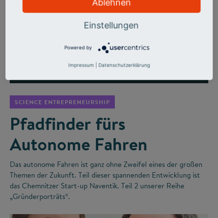
Ablehnen
Einstellungen
Powered by
Impressum
|
Datenschutzerklärung
©
SCIENCE ENTREPRENEURSHIP
Pfadfinder fürs
Autonome Fahren
Das autonome Fahren ist ganz ohne Zweifel eines der großen
Themen der Zukunft. Teil dieser spannenden Entwicklung ist
das Chemnitzer Start-up Naventik. Teil 2 unserer Reihe
„Gründerporträts“.