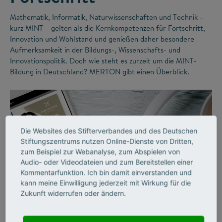
Mathematik, Informatik, Naturwissenschaften und Technik –
kurz MINT – gelten als die Kernkompetenzen für Fortschritt,
Innovation und Wohlstand und genießen daher besondere
Aufmerksamkeit in der Bildungs-, Wissenschafts- und
Innovationspolitik. Doch wie steht es zurzeit um die MINT-
Bildung in Deutschland? MERTON gibt einen Überblick.
Die Websites des Stifterverbandes und des Deutschen
Stiftungszentrums nutzen Online-Dienste von Dritten,
zum Beispiel zur Webanalyse, zum Abspielen von
Audio- oder Videodateien und zum Bereitstellen einer
Kommentarfunktion. Ich bin damit einverstanden und
kann meine Einwilligung jederzeit mit Wirkung für die
©
Zukunft widerrufen oder ändern.