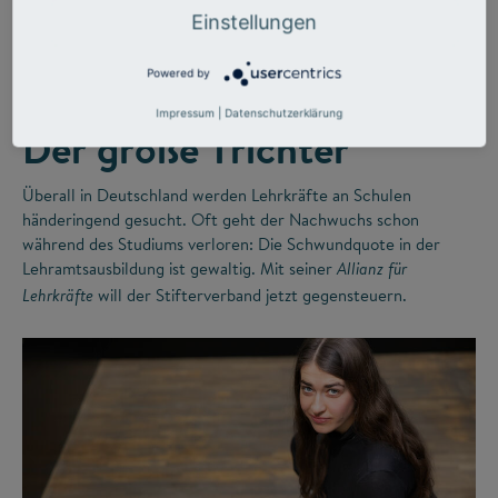
©
Einstellungen
Powered by
LEHRERMANGEL
ZUKUNFTSMISSION BILDUNG
Impressum
|
Datenschutzerklärung
Der große Trichter
Überall in Deutschland werden Lehrkräfte an Schulen
händeringend gesucht. Oft geht der Nachwuchs schon
während des Studiums verloren: Die Schwundquote in der
Lehramtsausbildung ist gewaltig. Mit seiner
Allianz für
will der Stifterverband jetzt gegensteuern.
Lehrkräfte