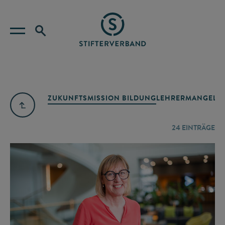
ZUKUNFTSMISSION BILDUNG
LEHRERMANGEL
A
24
EINTRÄGE