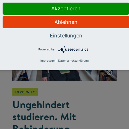
chancengerechten Bildung.
Akzeptieren
Ablehnen
Einstellungen
Powered by
Impressum
|
Datenschutzerklärung
©
DIVERSITY
Ungehindert
studieren. Mit
Behinderung.