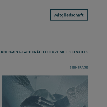
Mitgliedschaft
RNEN
MINT-FACHKRÄFTE
FUTURE SKILLS
KI SKILLS
LERNORTE
5
EINTRÄGE