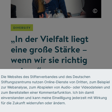
©
DIVERSITY
„In der Vielfalt liegt
eine große Stärke –
wenn wir sie richtig
nutzen“
Die Websites des Stifterverbandes und des Deutschen
Henkel-Chefin Simone Bagel-Trah war in
Stiftungszentrums nutzen Online-Dienste von Dritten, zum Beispiel
zur Webanalyse, zum Abspielen von Audio- oder Videodateien und
Deutschland die erste Frau an der Aufsichts-
zum Bereitstellen einer Kommentarfunktion. Ich bin damit
Spitze eines Dax-Konzerns. Ein Gespräch über
einverstanden und kann meine Einwilligung jederzeit mit Wirkung
die Bedeutung von Diversity für Unternehmen
für die Zukunft widerrufen oder ändern.
und über die Schwierigkeiten der