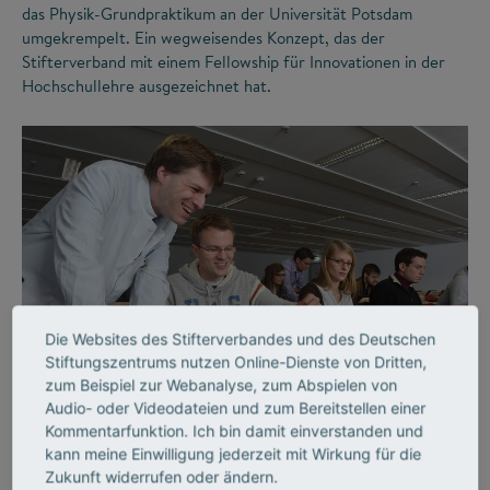
das Physik-Grundpraktikum an der Universität Potsdam
umgekrempelt. Ein wegweisendes Konzept, das der
Stifterverband mit einem Fellowship für Innovationen in der
Hochschullehre ausgezeichnet hat.
Die Websites des Stifterverbandes und des Deutschen
©
Stiftungszentrums nutzen Online-Dienste von Dritten,
zum Beispiel zur Webanalyse, zum Abspielen von
Audio- oder Videodateien und zum Bereitstellen einer
LEHRE
Kommentarfunktion. Ich bin damit einverstanden und
Lehrende, die begeistern
kann meine Einwilligung jederzeit mit Wirkung für die
Zukunft widerrufen oder ändern.