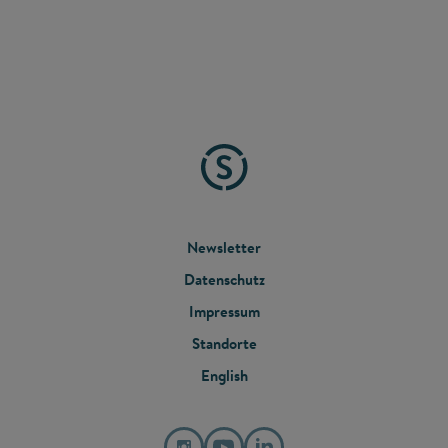
FOOTER
Newsletter
Datenschutz
MENU
Impressum
Standorte
English