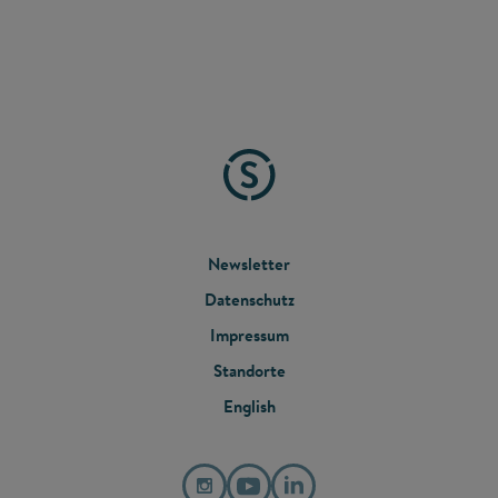
FOOTER
Newsletter
Datenschutz
MENU
Impressum
Standorte
English