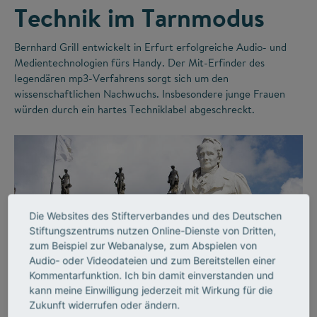
Technik im Tarnmodus
Bernhard Grill entwickelt in Erfurt erfolgreiche Audio- und
Medientechnologien fürs Handy. Der Mit-Erfinder des
legendären mp3-Verfahrens sorgt sich um den
wissenschaftlichen Nachwuchs. Insbesondere junge Frauen
würden durch ein hartes Techniklabel abgeschreckt.
Die Websites des Stifterverbandes und des Deutschen
Stiftungszentrums nutzen Online-Dienste von Dritten,
zum Beispiel zur Webanalyse, zum Abspielen von
Audio- oder Videodateien und zum Bereitstellen einer
©
Kommentarfunktion. Ich bin damit einverstanden und
kann meine Einwilligung jederzeit mit Wirkung für die
Zukunft widerrufen oder ändern.