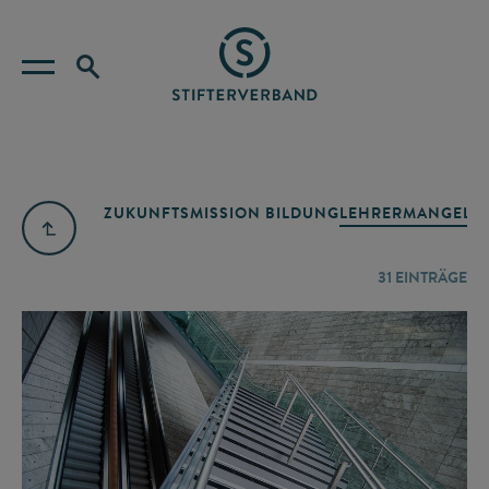
ZUKUNFTSMISSION BILDUNG
LEHRERMANGEL
A
31
EINTRÄGE