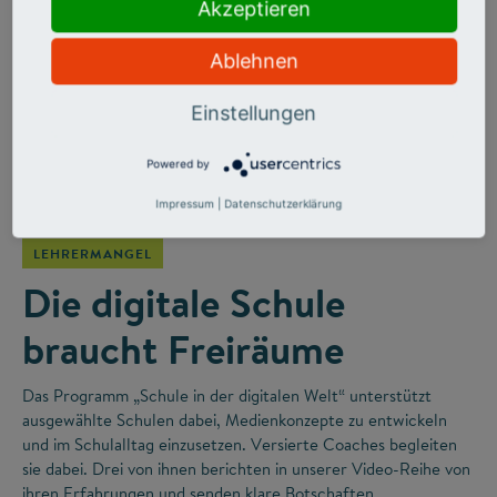
Akzeptieren
Ablehnen
Einstellungen
Powered by
©
Impressum
|
Datenschutzerklärung
LEHRERMANGEL
Die digitale Schule
braucht Freiräume
Das Programm „Schule in der digitalen Welt“ unterstützt
ausgewählte Schulen dabei, Medienkonzepte zu entwickeln
und im Schulalltag einzusetzen. Versierte Coaches begleiten
sie dabei. Drei von ihnen berichten in unserer Video-Reihe von
ihren Erfahrungen und senden klare Botschaften.