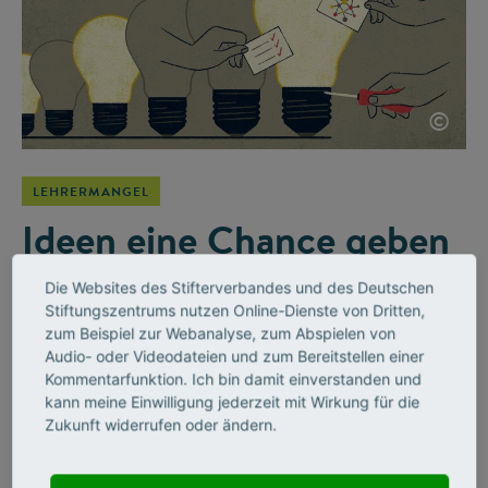
©
LEHRERMANGEL
Ideen eine Chance geben
Die Mathematikerin Kristina Reiss begleitet den Stifterverband
Die Websites des Stifterverbandes und des Deutschen
bei der Initiative Wirkung hoch 100 als Beiratsmitglied. Ein
Stiftungszentrums nutzen Online-Dienste von Dritten,
Gespräch darüber, wie Schulen auf die Herausforderungen
zum Beispiel zur Webanalyse, zum Abspielen von
von der digitalen Revolution bis zum Klimawandel reagieren –
Audio- oder Videodateien und zum Bereitstellen einer
und warum sie darin eine enge Verbindung zur
Kommentarfunktion. Ich bin damit einverstanden und
kann meine Einwilligung jederzeit mit Wirkung für die
Stifterverbands-Initiative sieht.
Zukunft widerrufen oder ändern.