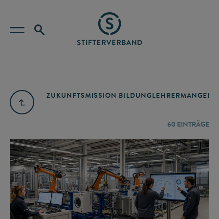
ZUKUNFTSMISSION BILDUNG
LEHRERMANGEL
A
60
EINTRÄGE