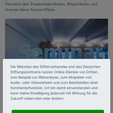
Überblick über Einsatzmöglichkeiten, Möglichkeiten und
Grenzen dieser Kurzzertifikate.
Die Websites des Stifterverbandes und des Deutschen
©
Stiftungszentrums nutzen Online-Dienste von Dritten,
zum Beispiel zur Webanalyse, zum Abspielen von
Audio- oder Videodateien und zum Bereitstellen einer
FUTURE SKILLS
Kommentarfunktion. Ich bin damit einverstanden und
kann meine Einwilligung jederzeit mit Wirkung für die
Weiterbildung:
Zukunft widerrufen oder ändern.
Hochschulwissen