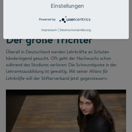
©
Einstellungen
Powered by
LEHRERMANGEL
ZUKUNFTSMISSION BILDUNG
Impressum
|
Datenschutzerklärung
Der große Trichter
Überall in Deutschland werden Lehrkräfte an Schulen
händeringend gesucht. Oft geht der Nachwuchs schon
während des Studiums verloren: Die Schwundquote in der
Lehramtsausbildung ist gewaltig. Mit seiner
Allianz für
will der Stifterverband jetzt gegensteuern.
Lehrkräfte