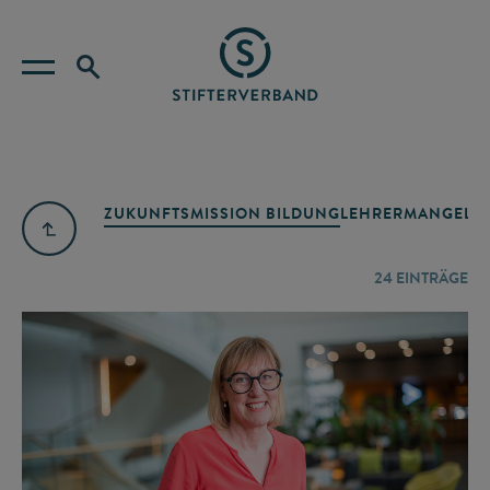
ZUKUNFTSMISSION BILDUNG
LEHRERMANGEL
A
24
EINTRÄGE