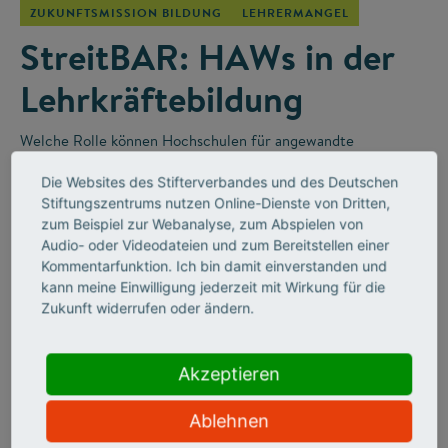
ZUKUNFTSMISSION BILDUNG
LEHRERMANGEL
StreitBAR: HAWs in der
Lehrkräftebildung
Welche Rolle können Hochschulen für angewandte
Wissenschaften (HAWs) in der Lehrkräfteausbildung für die
Die Websites des Stifterverbandes und des Deutschen
Berufsschulen spielen? Darüber wurde in der „StreitBAR“
–
Stiftungszentrums nutzen Online-Dienste von Dritten,
einem Online-Diskussionsformat des Stifterverbandes
–
zum Beispiel zur Webanalyse, zum Abspielen von
leidenschaftlich diskutiert.
Audio- oder Videodateien und zum Bereitstellen einer
Kommentarfunktion. Ich bin damit einverstanden und
kann meine Einwilligung jederzeit mit Wirkung für die
Zukunft widerrufen oder ändern.
Akzeptieren
Ablehnen