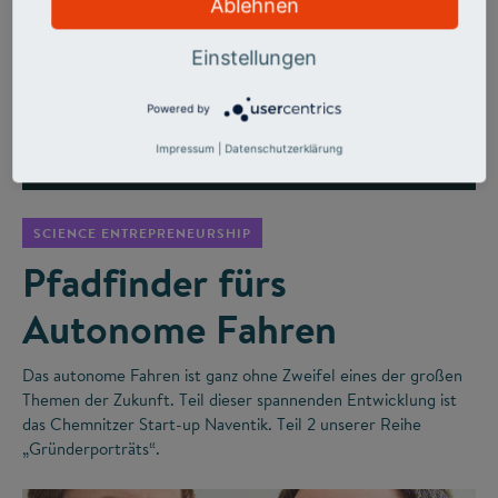
Ablehnen
Einstellungen
Powered by
Impressum
|
Datenschutzerklärung
©
SCIENCE ENTREPRENEURSHIP
Pfadfinder fürs
Autonome Fahren
Das autonome Fahren ist ganz ohne Zweifel eines der großen
Themen der Zukunft. Teil dieser spannenden Entwicklung ist
das Chemnitzer Start-up Naventik. Teil 2 unserer Reihe
„Gründerporträts“.