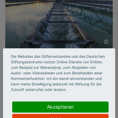
©
Die Websites des Stifterverbandes und des Deutschen
SCIENCE ENTREPRENEURSHIP
Stiftungszentrums nutzen Online-Dienste von Dritten,
Intelligente Sensoren
zum Beispiel zur Webanalyse, zum Abspielen von
Audio- oder Videodateien und zum Bereitstellen einer
Kommentarfunktion. Ich bin damit einverstanden und
Wasserproben in Sekundenschnelle analysieren? Die Sensoren
kann meine Einwilligung jederzeit mit Wirkung für die
des jungen Start-ups InProSens machen es möglich. Teil 3
Zukunft widerrufen oder ändern.
unserer Reihe Gründerporträts.
Akzeptieren