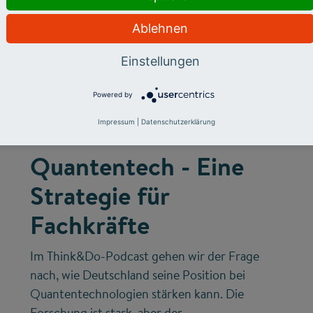
Ablehnen
Einstellungen
©
Powered by
Impressum
|
Datenschutzerklärung
FUTURE SKILLS
INNOVATIONSSYSTEM
Quantentech - Eine
Strategie für
Fachkräfte
Im Think&Do-Podcast gehen wir der Frage
nach, wie Deutschland seine Position bei
Quantentechnologien stärken kann. Die
Forschung ist stark, aber der