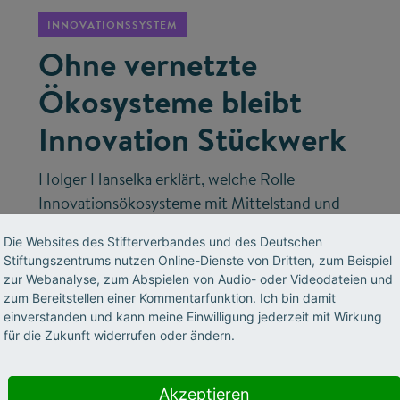
INNOVATIONSSYSTEM
Ohne vernetzte
Ökosysteme bleibt
Innovation Stückwerk
Holger Hanselka erklärt, welche Rolle
Innovationsökosysteme mit Mittelstand und
Start-ups spielen – und wie Deutschland mit
Die Websites des Stifterverbandes und des Deutschen
spezialisierter KI und industriellen
Stiftungszentrums nutzen Online-Dienste von Dritten, zum Beispiel
Datenschätzen technologischer Vorreiter
zur Webanalyse, zum Abspielen von Audio- oder Videodateien und
werden kann.
zum Bereitstellen einer Kommentarfunktion. Ich bin damit
einverstanden und kann meine Einwilligung jederzeit mit Wirkung
für die Zukunft widerrufen oder ändern.
Akzeptieren