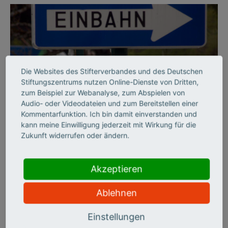
Die Websites des Stifterverbandes und des Deutschen
Stiftungszentrums nutzen Online-Dienste von Dritten,
zum Beispiel zur Webanalyse, zum Abspielen von
Audio- oder Videodateien und zum Bereitstellen einer
©
Kommentarfunktion. Ich bin damit einverstanden und
kann meine Einwilligung jederzeit mit Wirkung für die
Zukunft widerrufen oder ändern.
BILDUNGSSYSTEM
Per Einbahnstraße durch
Akzeptieren
die Hochschulbildung
Ablehnen
Der Stifterverband hat die deutschen Hochschulen zehn Jahre
Einstellungen
lang auf sechs Handlungsfeldern beobachtet und zieht ein