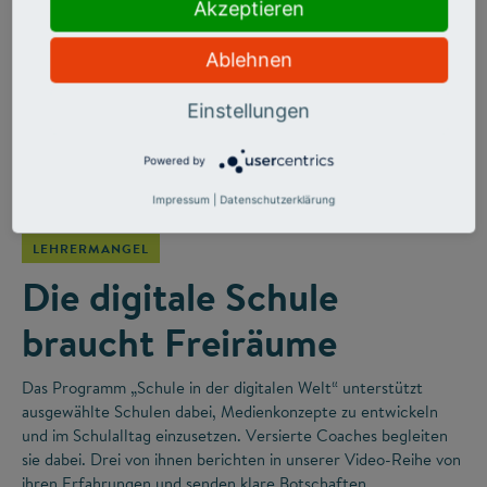
Akzeptieren
Ablehnen
Einstellungen
Powered by
©
Impressum
|
Datenschutzerklärung
LEHRERMANGEL
Die digitale Schule
braucht Freiräume
Das Programm „Schule in der digitalen Welt“ unterstützt
ausgewählte Schulen dabei, Medienkonzepte zu entwickeln
und im Schulalltag einzusetzen. Versierte Coaches begleiten
sie dabei. Drei von ihnen berichten in unserer Video-Reihe von
ihren Erfahrungen und senden klare Botschaften.