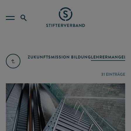
ZUKUNFTSMISSION BILDUNG
LEHRERMANGEL
A
31
EINTRÄGE