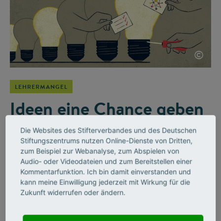
©
LEHRERMANGEL
Ideen eine Chance geben
Die Mathematikerin Kristina Reiss begleitet den Stifterverband
Die Websites des Stifterverbandes und des Deutschen
bei der Initiative Wirkung hoch 100 als Beiratsmitglied. Ein
Stiftungszentrums nutzen Online-Dienste von Dritten,
Gespräch darüber, wie Schulen auf die Herausforderungen
zum Beispiel zur Webanalyse, zum Abspielen von
von der digitalen Revolution bis zum Klimawandel reagieren –
Audio- oder Videodateien und zum Bereitstellen einer
und warum sie darin eine enge Verbindung zur
Kommentarfunktion. Ich bin damit einverstanden und
kann meine Einwilligung jederzeit mit Wirkung für die
Stifterverbands-Initiative sieht.
Zukunft widerrufen oder ändern.