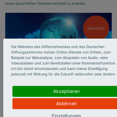
einen dauerhaften Standortnachteil zu erleiden.
MEINUNG
Die Websites des Stifterverbandes und des Deutschen
Stiftungszentrums nutzen Online-Dienste von Dritten, zum
Beispiel zur Webanalyse, zum Abspielen von Audio- oder
Videodateien und zum Bereitstellen einer Kommentarfunktion.
©
Ich bin damit einverstanden und kann meine Einwilligung
jederzeit mit Wirkung für die Zukunft widerrufen oder ändern.
INNOVATIONSSYSTEM
Andrea Frank über
Akzeptieren
sicherheits­relevante
Ablehnen
Forschung
Einstellungen