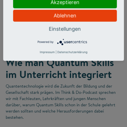
Akzeptieren
Ablehnen
Einstellungen
©
Powered by
FUTURE SKILLS
Impressum
|
Datenschutzerklärung
Wie man Quantum Skills
im Unterricht integriert
Quantentechnologie wird die Zukunft der Bildung und der
Gesellschaft stark prägen. Im Think & Do-Podcast sprechen
wir mit Fachleuten, Lehrkräften und jungen Menschen
darüber, warum Quantum Skills schon in der Schule gelehrt
werden sollten und welche Herausforderungen dabei
bestehen.