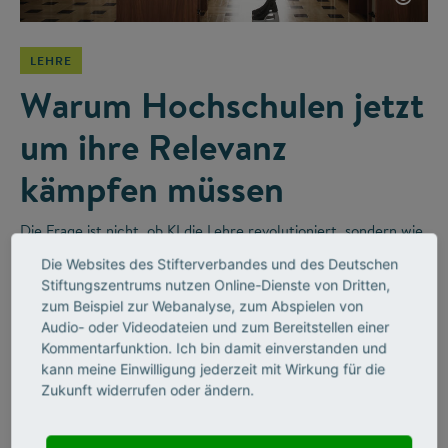
LEHRE
Warum Hochschulen jetzt
um ihre Relevanz
kämpfen müssen
Die Frage ist nicht, ob KI die Lehre revolutioniert, sondern wie
wir sie sinnvoll integrieren. Im Videointerview erzählt der
Die Websites des Stifterverbandes und des Deutschen
Religionswissenschaftler Bernhard Lange vom disruptiven
Stiftungszentrums nutzen Online-Dienste von Dritten,
Wandel in Hochschulen und wie Unternehmen diesen
zum Beispiel zur Webanalyse, zum Abspielen von
befeuern werden.
Audio- oder Videodateien und zum Bereitstellen einer
Kommentarfunktion. Ich bin damit einverstanden und
kann meine Einwilligung jederzeit mit Wirkung für die
Zukunft widerrufen oder ändern.