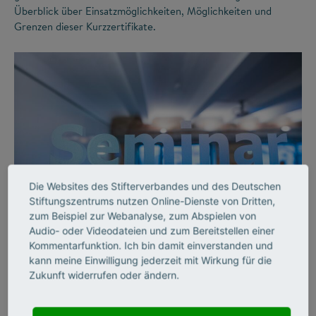
Überblick über Einsatzmöglichkeiten, Möglichkeiten und
Grenzen dieser Kurzzertifikate.
Die Websites des Stifterverbandes und des Deutschen
©
Stiftungszentrums nutzen Online-Dienste von Dritten,
zum Beispiel zur Webanalyse, zum Abspielen von
Audio- oder Videodateien und zum Bereitstellen einer
FUTURE SKILLS
Kommentarfunktion. Ich bin damit einverstanden und
kann meine Einwilligung jederzeit mit Wirkung für die
Weiterbildung:
Zukunft widerrufen oder ändern.
Hochschulwissen