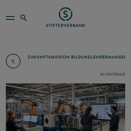
ZUKUNFTSMISSION BILDUNG
LEHRERMANGEL
A
60
EINTRÄGE