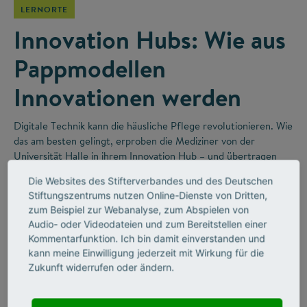
LERNORTE
Innovation Hubs: Wie aus
Pappmodellen
Innovationen werden
Digitale Technik kann die häusliche Pflege revolutionieren. Wie
das am besten gelingt, erproben die Mediziner von der
Universität Halle in ihrem Innovation Hub – und übertragen
dabei gute Ideen aus der Forschung direkt in die Praxis.
Die Websites des Stifterverbandes und des Deutschen
Stiftungszentrums nutzen Online-Dienste von Dritten,
zum Beispiel zur Webanalyse, zum Abspielen von
Audio- oder Videodateien und zum Bereitstellen einer
Kommentarfunktion. Ich bin damit einverstanden und
kann meine Einwilligung jederzeit mit Wirkung für die
Zukunft widerrufen oder ändern.