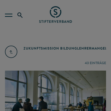
ZUKUNFTSMISSION BILDUNG
LEHRERMANGEL
A
43
EINTRÄGE