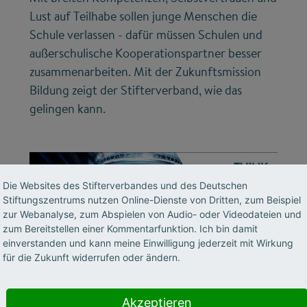
Lust auf Teilhabe sollen junge Menschen die
Schule verlassen - dafür müssen Schulen und
außerschulische Kooperationspartner besser
zusammenarbeiten. Mit der Zukunftsmission
Bildung zeigt der Stifterverband, wie das
gelingen kann.
Die Websites des Stifterverbandes und des Deutschen
Stiftungszentrums nutzen Online-Dienste von Dritten, zum Beispiel
zur Webanalyse, zum Abspielen von Audio- oder Videodateien und
zum Bereitstellen einer Kommentarfunktion. Ich bin damit
einverstanden und kann meine Einwilligung jederzeit mit Wirkung
für die Zukunft widerrufen oder ändern.
©
Akzeptieren