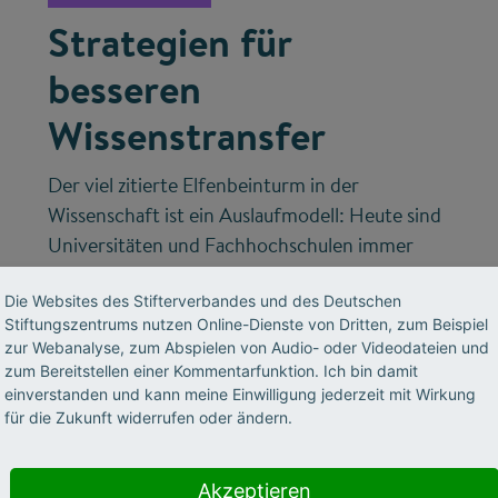
Strategien für
besseren
Wissenstransfer
Der viel zitierte Elfenbeinturm in der
Wissenschaft ist ein Auslaufmodell: Heute sind
Universitäten und Fachhochschulen immer
öfter als wissenschaftliche Partner von
Die Websites des Stifterverbandes und des Deutschen
Städten und Kommunen gefragt und
Stiftungszentrums nutzen Online-Dienste von Dritten, zum Beispiel
gefordert, wenn es gilt, gesellschaftlichen
zur Webanalyse, zum Abspielen von Audio- oder Videodateien und
Herausforderungen zu begegnen. Der
zum Bereitstellen einer Kommentarfunktion. Ich bin damit
Stifterverband begleitet und fördert die
einverstanden und kann meine Einwilligung jederzeit mit Wirkung
für die Zukunft widerrufen oder ändern.
Entwicklung wirkungsvoller Transferstrategien.
Akzeptieren