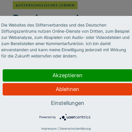
AUSSERSCHULISCHES LERNEN
Begabung und
Die Websites des Stifterverbandes und des Deutschen
Zuwanderung
Stiftungszentrums nutzen Online-Dienste von Dritten, zum Beispiel
zur Webanalyse, zum Abspielen von Audio- oder Videodateien und
Kinder und Jugendliche mit einer
zum Bereitstellen einer Kommentarfunktion. Ich bin damit
einverstanden und kann meine Einwilligung jederzeit mit Wirkung
Zuwanderungsgeschichte haben nicht die
für die Zukunft widerrufen oder ändern.
gleichen Chancen, ihre Begabungen zu
entfalten. Oft hemmen sie sprachliche
Hürden, kulturelle Unterschiede oder auch ein
Akzeptieren
ungeklärter Aufenthaltsstatus. Aber an einem
Ablehnen
fehlt es ganz besonders, erzählt die
Bildungsexpertin Ulrike Leikhof im Think&Do-
Einstellungen
Podcast.
Powered by
Impressum
|
Datenschutzerklärung