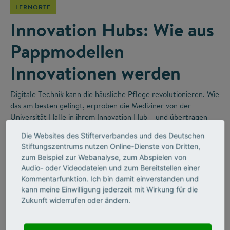
LERNORTE
Innovation Hubs: Wie aus
Pappmodellen
Innovationen werden
Digitale Technik kann die häusliche Pflege revolutionieren. Wie
das am besten gelingt, erproben die Mediziner von der
Universität Halle in ihrem Innovation Hub – und übertragen
dabei gute Ideen aus der Forschung direkt in die Praxis.
Die Websites des Stifterverbandes und des Deutschen
Stiftungszentrums nutzen Online-Dienste von Dritten,
zum Beispiel zur Webanalyse, zum Abspielen von
Audio- oder Videodateien und zum Bereitstellen einer
Kommentarfunktion. Ich bin damit einverstanden und
kann meine Einwilligung jederzeit mit Wirkung für die
Zukunft widerrufen oder ändern.