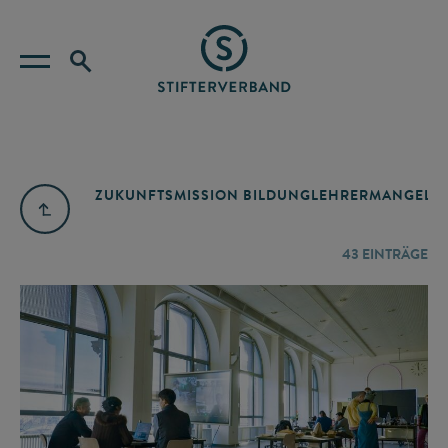
ZUKUNFTSMISSION BILDUNG
LEHRERMANGEL
A
43
EINTRÄGE