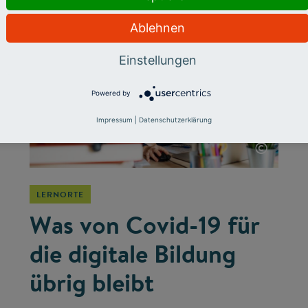
Ablehnen
Einstellungen
Powered by
Impressum
|
Datenschutzerklärung
©
LERNORTE
Was von Covid-19 für
die digitale Bildung
übrig bleibt