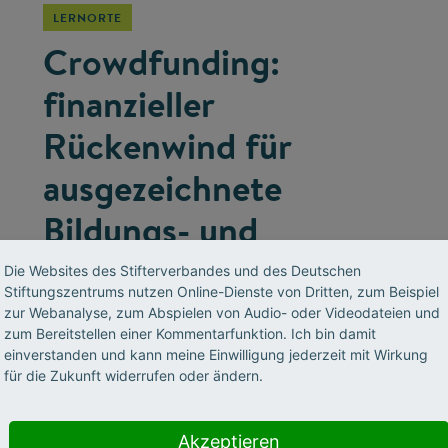
LERNORTE
Crowdfunding:
finanzieller
Rückenwind für
ausgezeichnete
Bildungs- und
Forschungsprojekte
Die Websites des Stifterverbandes und des Deutschen
Stiftungszentrums nutzen Online-Dienste von Dritten, zum Beispiel
zur Webanalyse, zum Abspielen von Audio- oder Videodateien und
Neuen Ideen und Ansätzen zum Durchbruch
zum Bereitstellen einer Kommentarfunktion. Ich bin damit
verhelfen – das ist das Ziel der Stifterverbands-
einverstanden und kann meine Einwilligung jederzeit mit Wirkung
Kampagne „Wirkung hoch 100“. Dabei werden
für die Zukunft widerrufen oder ändern.
auch anderen Formen der Projektfinanzierung
wie Crowdfunding ausprobiert.
Akzeptieren