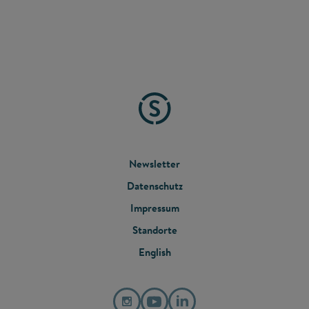
FOOTER
Newsletter
Datenschutz
MENU
Impressum
Standorte
English