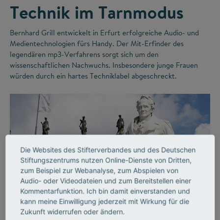
Technik im Tarnmodus
Bernhard Grill entwickelt in Erfurt erfolgreiche Audio- und
Medientechnologien fürs Handy. Der Mit-Erfinder des
legendären mp3-Verfahrens sorgt sich um den
wissenschaftlichen Nachwuchs. Insbesondere junge Frauen
würden durch ein hartes Techniklabel abgeschreckt.
Die Websites des Stifterverbandes und des Deutschen
Stiftungszentrums nutzen Online-Dienste von Dritten,
zum Beispiel zur Webanalyse, zum Abspielen von
Audio- oder Videodateien und zum Bereitstellen einer
©
Kommentarfunktion. Ich bin damit einverstanden und
kann meine Einwilligung jederzeit mit Wirkung für die
Zukunft widerrufen oder ändern.