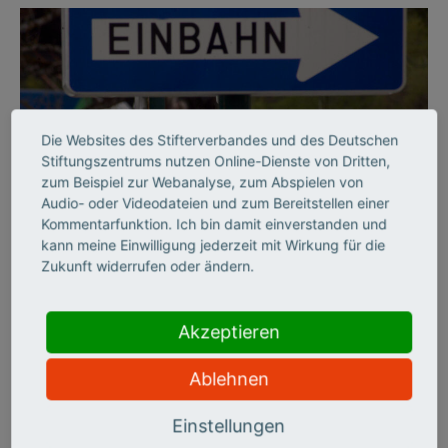
Die Websites des Stifterverbandes und des Deutschen
Stiftungszentrums nutzen Online-Dienste von Dritten,
zum Beispiel zur Webanalyse, zum Abspielen von
Audio- oder Videodateien und zum Bereitstellen einer
©
Kommentarfunktion. Ich bin damit einverstanden und
kann meine Einwilligung jederzeit mit Wirkung für die
Zukunft widerrufen oder ändern.
BILDUNGSSYSTEM
Per Einbahnstraße durch
Akzeptieren
die Hochschulbildung
Ablehnen
Der Stifterverband hat die deutschen Hochschulen zehn Jahre
Einstellungen
lang auf sechs Handlungsfeldern beobachtet und zieht ein