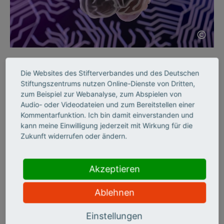
©
KI SKILLS
Die Websites des Stifterverbandes und des Deutschen
Wie KI die Neurologie
Stiftungszentrums nutzen Online-Dienste von Dritten,
zum Beispiel zur Webanalyse, zum Abspielen von
verändern wird
Audio- oder Videodateien und zum Bereitstellen einer
Kommentarfunktion. Ich bin damit einverstanden und
kann meine Einwilligung jederzeit mit Wirkung für die
Seit 50 Jahren fördert die „Schilling-Stiftung“ herausragende
Zukunft widerrufen oder ändern.
medizinische Forschung. Zum Jubiläum setzt sie nun auf
„Computationale Neurologie“. Was sie bewegen soll, berichtet
der Schlaganfallforscher Ulrich Dirnagl im Interview.
Akzeptieren
Ablehnen
Einstellungen