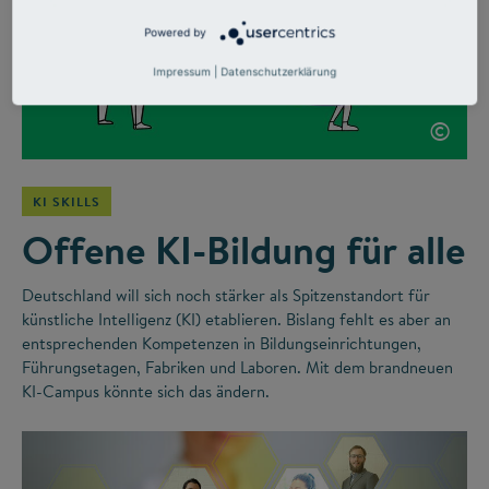
Powered by
Impressum
|
Datenschutzerklärung
©
KI SKILLS
Offene KI-Bildung für alle
Deutschland will sich noch stärker als Spitzenstandort für
künstliche Intelligenz (KI) etablieren. Bislang fehlt es aber an
entsprechenden Kompetenzen in Bildungseinrichtungen,
Führungsetagen, Fabriken und Laboren. Mit dem brandneuen
KI-Campus könnte sich das ändern.