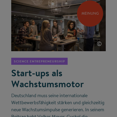
MEINUNG
©
SCIENCE ENTREPRENEURSHIP
Start-ups als
Wachstumsmotor
Deutschland muss seine internationale
Wettbewerbsfähigkeit stärken und gleichzeitig
neue Wachstumsimpulse generieren. In seinem
Beitrag hebt Volker Meyer-Guckel die