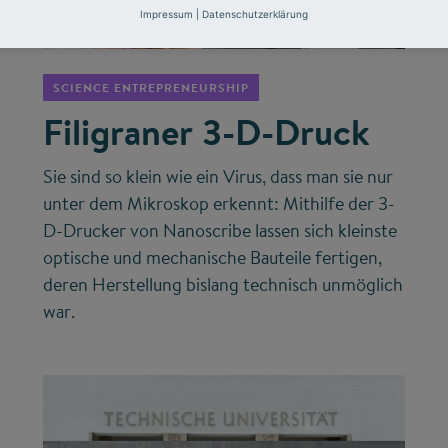
©
Impressum
|
Datenschutzerklärung
SCIENCE ENTREPRENEURSHIP
Filigraner 3-D-Druck
Sie sind so klein wie ein Virus, dass man sie nur
unter dem Mikroskop erkennt: Mithilfe der 3-
D-Drucker von Nanoscribe lassen sich kleinste
optische und mechanische Bauteile fertigen,
deren Herstellung bislang technisch unmöglich
war.