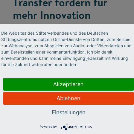
Transfer fördern für
mehr Innovation
Damit die Ergebnisse von Forschungsarbeit
Die Websites des Stifterverbandes und des Deutschen
der Gesellschaft zugute kommen, ist eine enge
Stiftungszentrums nutzen Online-Dienste von Dritten, zum Beispiel
Verzahnung von Wissenschaft, Wirtschaft und
zur Webanalyse, zum Abspielen von Audio- oder Videodateien und
Gesellschaft notwendig. Dafür setzt sich der
zum Bereitstellen einer Kommentarfunktion. Ich bin damit
einverstanden und kann meine Einwilligung jederzeit mit Wirkung
Stifterverband mit seiner jahrzehntelangen
für die Zukunft widerrufen oder ändern.
Erfahrung ein.
Akzeptieren
Ablehnen
Einstellungen
Powered by