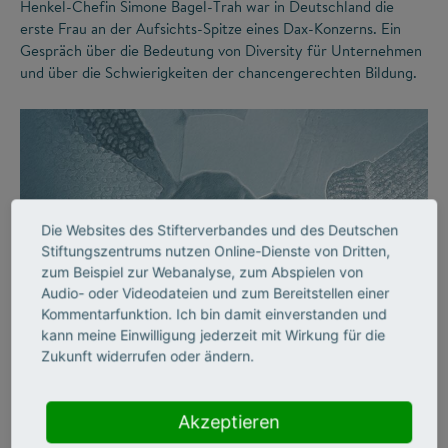
Henkel-Chefin Simone Bagel-Trah war in Deutschland die
erste Frau an der Aufsichts-Spitze eines Dax-Konzerns. Ein
Gespräch über die Bedeutung von Diversity für Unternehmen
und über die Schwierigkeiten der chancengerechten Bildung.
Die Websites des Stifterverbandes und des Deutschen
Stiftungszentrums nutzen Online-Dienste von Dritten,
zum Beispiel zur Webanalyse, zum Abspielen von
Audio- oder Videodateien und zum Bereitstellen einer
©
Kommentarfunktion. Ich bin damit einverstanden und
kann meine Einwilligung jederzeit mit Wirkung für die
Zukunft widerrufen oder ändern.
DIVERSITY
Vielfalt an Hochschulen
Akzeptieren